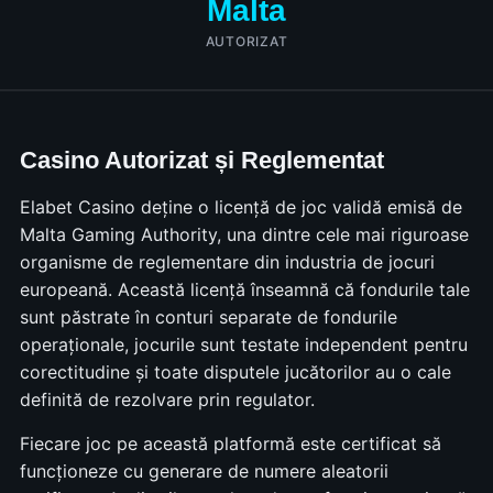
Malta
AUTORIZAT
Casino Autorizat și Reglementat
Elabet Casino deține o licență de joc validă emisă de
Malta Gaming Authority, una dintre cele mai riguroase
organisme de reglementare din industria de jocuri
europeană. Această licență înseamnă că fondurile tale
sunt păstrate în conturi separate de fondurile
operaționale, jocurile sunt testate independent pentru
corectitudine și toate disputele jucătorilor au o cale
definită de rezolvare prin regulator.
Fiecare joc pe această platformă este certificat să
funcționeze cu generare de numere aleatorii