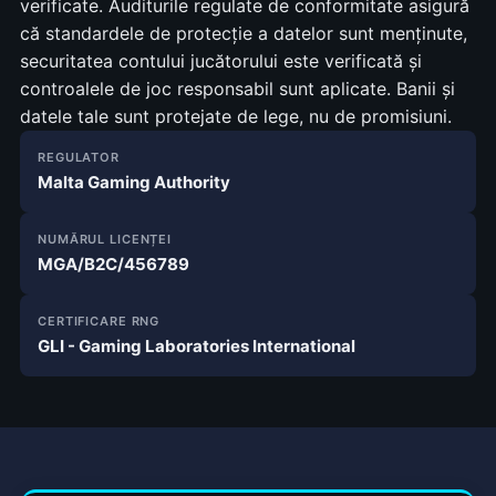
verificate. Auditurile regulate de conformitate asigură
că standardele de protecție a datelor sunt menținute,
securitatea contului jucătorului este verificată și
controalele de joc responsabil sunt aplicate. Banii și
datele tale sunt protejate de lege, nu de promisiuni.
REGULATOR
Malta Gaming Authority
NUMĂRUL LICENȚEI
MGA/B2C/456789
CERTIFICARE RNG
GLI - Gaming Laboratories International