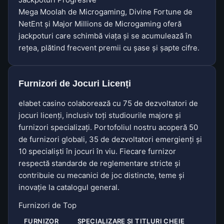
Mega Moolah de Microgaming, Divine Fortune de
NetEnt și Major Millions de Microgaming oferă
jackpoturi care schimbă viața și se acumulează în
rețea, plătind frecvent premii cu șase și șapte cifre.
Furnizori de Jocuri Licenți
elabet casino colaborează cu 75 de dezvoltatori de
jocuri licenți, inclusiv toți studiourile majore și
furnizori specializați. Portofoliul nostru acoperă 50
de furnizori globali, 35 de dezvoltatori emergienți și
10 specialiști în jocuri în viu. Fiecare furnizor
respectă standarde de reglementare stricte și
contribuie cu mecanici de joc distincte, teme și
inovație la catalogul general.
Furnizori de Top
FURNIZOR
SPECIALIZARE ȘI TITLURI CHEIE