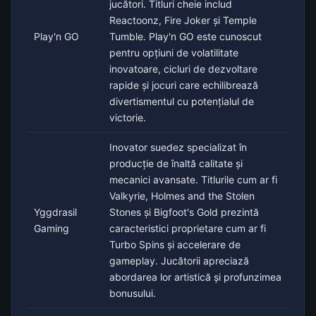
jucători. Titluri cheie includ
Reactoonz, Fire Joker și Temple
Play'n GO
Tumble. Play'n GO este cunoscut
pentru opțiuni de volatilitate
inovatoare, cicluri de dezvoltare
rapide și jocuri care echilibrează
divertismentul cu potențialul de
victorie.
Inovator suedez specializat în
producție de înaltă calitate și
mecanici avansate. Titlurile cum ar fi
Valkyrie, Holmes and the Stolen
Yggdrasil
Stones și Bigfoot's Gold prezintă
Gaming
caracteristici proprietare cum ar fi
Turbo Spins și accelerare de
gameplay. Jucătorii apreciază
abordarea lor artistică și profunzimea
bonusului.