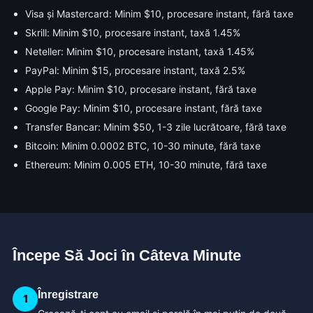
Visa și Mastercard: Minim $10, procesare instant, fără taxe
Skrill: Minim $10, procesare instant, taxă 1.45%
Neteller: Minim $10, procesare instant, taxă 1.45%
PayPal: Minim $15, procesare instant, taxă 2.5%
Apple Pay: Minim $10, procesare instant, fără taxe
Google Pay: Minim $10, procesare instant, fără taxe
Transfer Bancar: Minim $50, 1-3 zile lucrătoare, fără taxe
Bitcoin: Minim 0.0002 BTC, 10-30 minute, fără taxe
Ethereum: Minim 0.005 ETH, 10-30 minute, fără taxe
Începe Să Joci în Câteva Minute
Înregistrare
1