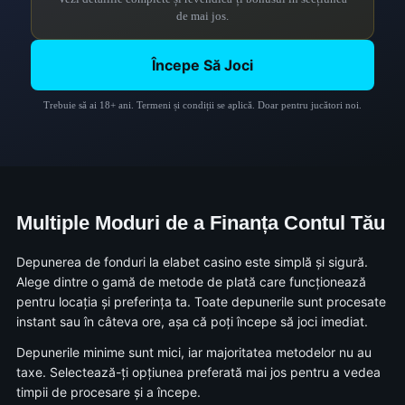
de mai jos.
Începe Să Joci
Trebuie să ai 18+ ani. Termeni și condiții se aplică. Doar pentru jucători noi.
Multiple Moduri de a Finanța Contul Tău
Depunerea de fonduri la elabet casino este simplă și sigură.
Alege dintre o gamă de metode de plată care funcționează
pentru locația și preferința ta. Toate depunerile sunt procesate
instant sau în câteva ore, așa că poți începe să joci imediat.
Depunerile minime sunt mici, iar majoritatea metodelor nu au
taxe. Selectează-ți opțiunea preferată mai jos pentru a vedea
timpii de procesare și a începe.