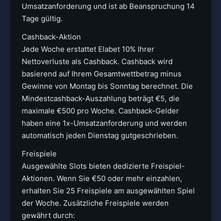
Umsatzanforderung und ist ab Beanspruchung 14
Tage gültig.
Cashback-Aktion
Jede Woche erstattet Elabet 10% Ihrer
Nettoverluste als Cashback. Cashback wird
basierend auf Ihrem Gesamtwettbetrag minus
Gewinne von Montag bis Sonntag berechnet. Die
Mindestcashback-Auszahlung beträgt €5, die
maximale €500 pro Woche. Cashback-Gelder
haben eine 1x-Umsatzanforderung und werden
automatisch jeden Dienstag gutgeschrieben.
Freispiele
Ausgewählte Slots bieten dedizierte Freispiel-
Aktionen. Wenn Sie €50 oder mehr einzahlen,
erhalten Sie 25 Freispiele am ausgewählten Spiel
der Woche. Zusätzliche Freispiele werden
gewährt durch: