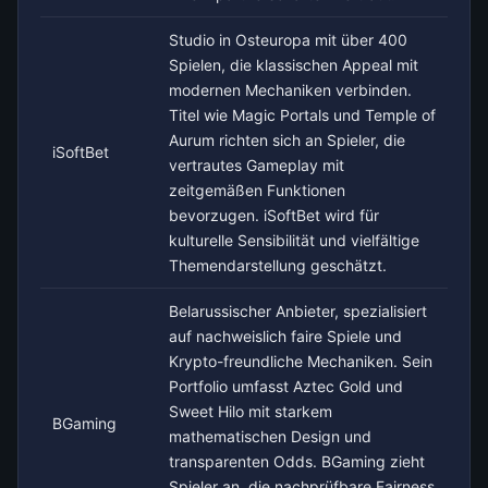
Studio in Osteuropa mit über 400
Spielen, die klassischen Appeal mit
modernen Mechaniken verbinden.
Titel wie Magic Portals und Temple of
Aurum richten sich an Spieler, die
iSoftBet
vertrautes Gameplay mit
zeitgemäßen Funktionen
bevorzugen. iSoftBet wird für
kulturelle Sensibilität und vielfältige
Themendarstellung geschätzt.
Belarussischer Anbieter, spezialisiert
auf nachweislich faire Spiele und
Krypto-freundliche Mechaniken. Sein
Portfolio umfasst Aztec Gold und
Sweet Hilo mit starkem
BGaming
mathematischen Design und
transparenten Odds. BGaming zieht
Spieler an, die nachprüfbare Fairness