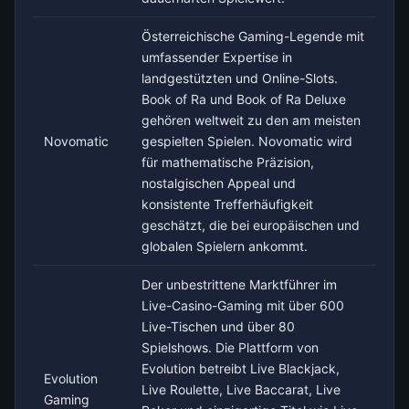
Österreichische Gaming-Legende mit
umfassender Expertise in
landgestützten und Online-Slots.
Book of Ra und Book of Ra Deluxe
gehören weltweit zu den am meisten
Novomatic
gespielten Spielen. Novomatic wird
für mathematische Präzision,
nostalgischen Appeal und
konsistente Trefferhäufigkeit
geschätzt, die bei europäischen und
globalen Spielern ankommt.
Der unbestrittene Marktführer im
Live-Casino-Gaming mit über 600
Live-Tischen und über 80
Spielshows. Die Plattform von
Evolution betreibt Live Blackjack,
Evolution
Live Roulette, Live Baccarat, Live
Gaming