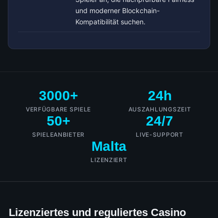
und moderner Blockchain-
Kompatibilität suchen.
3000+
24h
VERFÜGBARE SPIELE
AUSZAHLUNGSZEIT
50+
24/7
SPIELEANBIETER
LIVE-SUPPORT
Malta
LIZENZIERT
Lizenziertes und reguliertes Casino