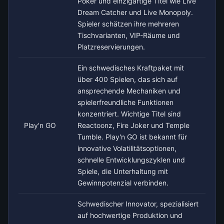
Poker und einzigartige Titel wie Live
Dream Catcher und Live Monopoly.
Spieler schätzen ihre mehreren
Tischvarianten, VIP-Räume und
Platzreservierungen.
Ein schwedisches Kraftpaket mit
über 400 Spielen, das sich auf
ansprechende Mechaniken und
spielerfreundliche Funktionen
konzentriert. Wichtige Titel sind
Play'n GO
Reactoonz, Fire Joker und Temple
Tumble. Play'n GO ist bekannt für
innovative Volatilitätsoptionen,
schnelle Entwicklungszyklen und
Spiele, die Unterhaltung mit
Gewinnpotenzial verbinden.
Schwedischer Innovator, spezialisiert
auf hochwertige Produktion und