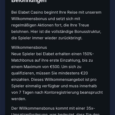
Belohnungen
Bei Elabet Casino beginnt Ihre Reise mit unserem
Willkommensbonus und setzt sich mit
regelmäßigen Aktionen fort, die Ihre Treue
belohnen. Hier ist die vollständige Bonusstruktur,
die Spieler immer wieder zurückbringt.
Willkommensbonus
Neue Spieler bei Elabet erhalten einen 150%-
Matchbonus auf ihre erste Einzahlung, bis zu
einem Maximum von €500. Um sich zu
qualifizieren, müssen Sie mindestens €20
einzahlen. Dieses Willkommensangebot ist pro
Spieler einmalig verfügbar und muss innerhalb
von 7 Tagen nach Kontoregistrierung beansprucht
werden.
Der Willkommensbonus kommt mit einer 35x-
Umsatzanforderung, was bedeutet, dass Sie den