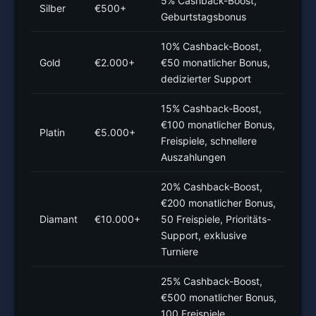
5% Cashback-Boost,
Silber
€500+
Geburtstagsbonus
10% Cashback-Boost,
Gold
€2.000+
€50 monatlicher Bonus,
dedizierter Support
15% Cashback-Boost,
€100 monatlicher Bonus,
Platin
€5.000+
Freispiele, schnellere
Auszahlungen
20% Cashback-Boost,
€200 monatlicher Bonus,
Diamant
€10.000+
50 Freispiele, Prioritäts-
Support, exklusive
Turniere
25% Cashback-Boost,
€500 monatlicher Bonus,
100 Freispiele,