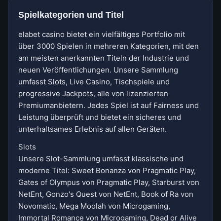
Spielkategorien und Titel
elabet casino bietet ein vielfältiges Portfolio mit
über 3000 Spielen in mehreren Kategorien, mit den
am meisten anerkannten Titeln der Industrie und
neuen Veröffentlichungen. Unsere Sammlung
umfasst Slots, Live Casino, Tischspiele und
progressive Jackpots, alle von lizenzierten
Premiumanbietern. Jedes Spiel ist auf Fairness und
Leistung überprüft und bietet ein sicheres und
unterhaltsames Erlebnis auf allen Geräten.
Slots
Unsere Slot-Sammlung umfasst klassische und
moderne Titel: Sweet Bonanza von Pragmatic Play,
Gates of Olympus von Pragmatic Play, Starburst von
NetEnt, Gonzo's Quest von NetEnt, Book of Ra von
Novomatic, Mega Moolah von Microgaming,
Immortal Romance von Microgaming, Dead or Alive