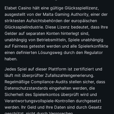
Elabet Casino hält eine gültige Glücksspiellizenz,
ausgestellt von der Malta Gaming Authority, einer der
striktesten Aufsichtsbehörden der europäischen
Glücksspielindustrie. Diese Lizenz bedeutet, dass Ihre
Gelder auf separaten Konten hinterlegt sind,
unabhängig von Betriebsmitteln, Spiele unabhängig
auf Fairness getestet werden und alle Spielerkonflikte
einen definierten Lösungsweg durch den Regulator
haben.
Jedes Spiel auf dieser Plattform ist zertifiziert und
läuft mit überprüfter Zufallszahlengenerierung.
Regelmäßige Compliance-Audits stellen sicher, dass
Datenschutzstandards eingehalten werden, die
Sicherheit des Spielerkontos überprüft wird und
Verantwortungsvollspiele-Kontrollen durchgesetzt
werden. Ihr Geld und Ihre Daten sind durch Gesetz
geschützt, nicht durch Versprechen.