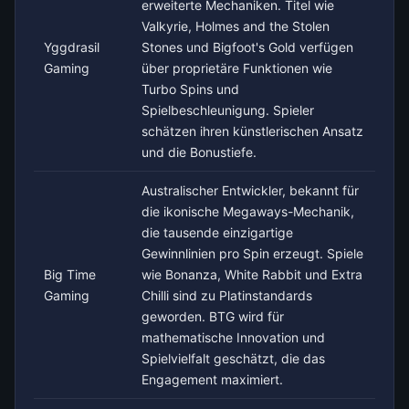
erweiterte Mechaniken. Titel wie
Valkyrie, Holmes and the Stolen
Yggdrasil
Stones und Bigfoot's Gold verfügen
Gaming
über proprietäre Funktionen wie
Turbo Spins und
Spielbeschleunigung. Spieler
schätzen ihren künstlerischen Ansatz
und die Bonustiefe.
Australischer Entwickler, bekannt für
die ikonische Megaways-Mechanik,
die tausende einzigartige
Gewinnlinien pro Spin erzeugt. Spiele
Big Time
wie Bonanza, White Rabbit und Extra
Gaming
Chilli sind zu Platinstandards
geworden. BTG wird für
mathematische Innovation und
Spielvielfalt geschätzt, die das
Engagement maximiert.