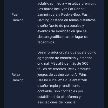
volatilidad media y estética premium.
Los títulos incluyen Fat Rabbit,
Push
Jammin Jars y Peek-a-Boo. Push
Gaming
Gaming destaca en temas distintivos,
diseño fuerte de personajes y
eventos de bonificación que se
sienten gratificantes en lugar de
repetitivos.
Desarrollador croata que opera como
agregador de contenido y creador
original. Más allá de más de 500
títulos de terceros, Relax produce
Relax
juegos de casino como All Wins
Gaming
Casino e Ice Wolf que enfatizan
diseño limpio y rendimiento
confiable. Son confiables por
estabilidad de plataforma y
asociaciones de licencia.