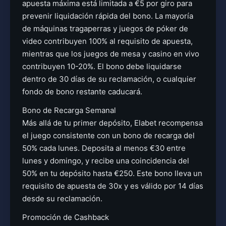
apuesta máxima está limitada a €5 por giro para
prevenir liquidación rápida del bono. La mayoría
de máquinas tragaperras y juegos de póker de
video contribuyen 100% al requisito de apuesta,
mientras que los juegos de mesa y casino en vivo
contribuyen 10-20%. El bono debe liquidarse
dentro de 30 días de su reclamación, o cualquier
fondo de bono restante caducará.
Bono de Recarga Semanal
Más allá de tu primer depósito, Elabet recompensa
el juego consistente con un bono de recarga del
50% cada lunes. Deposita al menos €30 entre
lunes y domingo, y recibe una coincidencia del
50% en tu depósito hasta €250. Este bono lleva un
requisito de apuesta de 30x y es válido por 14 días
desde su reclamación.
Promoción de Cashback