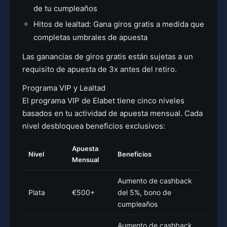
de tu cumpleaños
Hitos de lealtad: Gana giros gratis a medida que
completas umbrales de apuesta
Las ganancias de giros gratis están sujetas a un
requisito de apuesta de 3x antes del retiro.
Programa VIP y Lealtad
El programa VIP de Elabet tiene cinco niveles
basados en tu actividad de apuesta mensual. Cada
nivel desbloquea beneficios exclusivos:
Apuesta
Nivel
Beneficios
Mensual
Aumento de cashback
Plata
€500+
del 5%, bono de
cumpleaños
Aumento de cashback