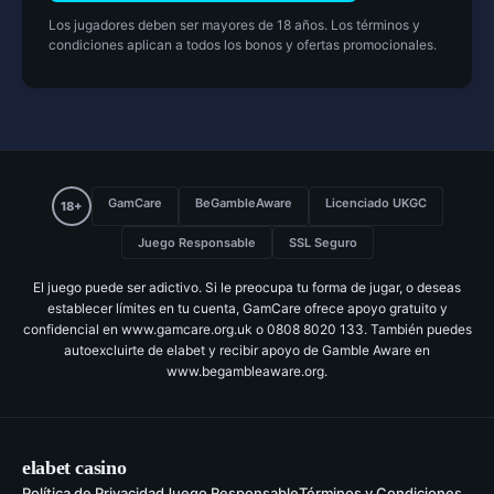
Los jugadores deben ser mayores de 18 años. Los términos y
condiciones aplican a todos los bonos y ofertas promocionales.
GamCare
BeGambleAware
Licenciado UKGC
18+
Juego Responsable
SSL Seguro
El juego puede ser adictivo. Si le preocupa tu forma de jugar, o deseas
establecer límites en tu cuenta, GamCare ofrece apoyo gratuito y
confidencial en www.gamcare.org.uk o 0808 8020 133. También puedes
autoexcluirte de elabet y recibir apoyo de Gamble Aware en
www.begambleaware.org.
elabet casino
Política de Privacidad
Juego Responsable
Términos y Condiciones