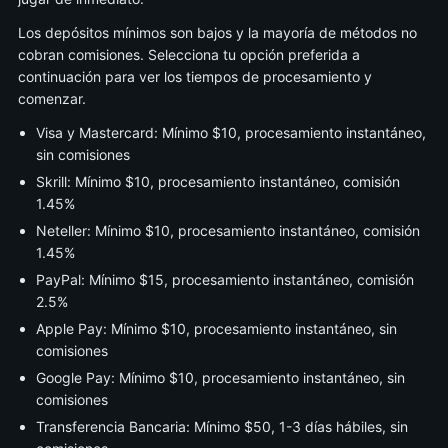
Los depósitos mínimos son bajos y la mayoría de métodos no
cobran comisiones. Selecciona tu opción preferida a
continuación para ver los tiempos de procesamiento y
comenzar.
Visa y Mastercard: Mínimo $10, procesamiento instantáneo,
sin comisiones
Skrill: Mínimo $10, procesamiento instantáneo, comisión
1.45%
Neteller: Mínimo $10, procesamiento instantáneo, comisión
1.45%
PayPal: Mínimo $15, procesamiento instantáneo, comisión
2.5%
Apple Pay: Mínimo $10, procesamiento instantáneo, sin
comisiones
Google Pay: Mínimo $10, procesamiento instantáneo, sin
comisiones
Transferencia Bancaria: Mínimo $50, 1-3 días hábiles, sin