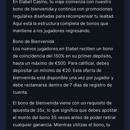
En Elabet Casino, tu viaje comienza con nuestro
bono de bienvenida y continúa con promociones
regulares diseñadas para recompensar tu lealtad.
Aquí está la estructura completa de bonos que
mantiene a los jugadores regresando.
Bono de Bienvenida
Los nuevos jugadores en Elabet reciben un bono
de coincidencia del 150% en su primer depósito,
hasta un máximo de €500. Para calificar, debes
depositar un mínimo de €20. Esta oferta de
bienvenida está disponible una vez por jugador y
debe reclamarse dentro de 7 días de registro de
cuenta.
El bono de bienvenida viene con un requisito de
apuesta de 35x, lo que significa que debes apostar
el monto del bono 35 veces antes de poder retirar
cualquier ganancia. Mientras utilizas el bono, tu