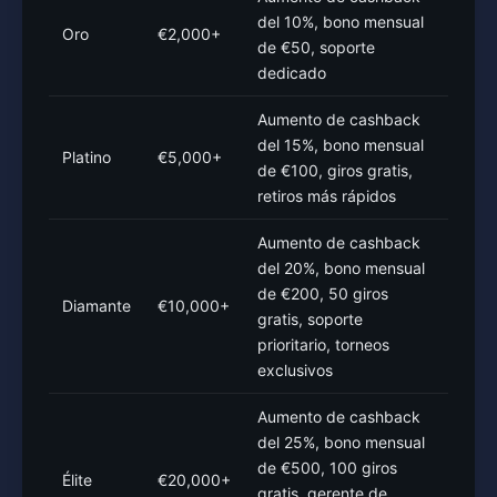
del 10%, bono mensual
Oro
€2,000+
de €50, soporte
dedicado
Aumento de cashback
del 15%, bono mensual
Platino
€5,000+
de €100, giros gratis,
retiros más rápidos
Aumento de cashback
del 20%, bono mensual
de €200, 50 giros
Diamante
€10,000+
gratis, soporte
prioritario, torneos
exclusivos
Aumento de cashback
del 25%, bono mensual
de €500, 100 giros
Élite
€20,000+
gratis, gerente de