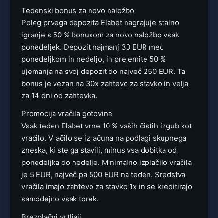
Tedenski bonus za novo naložbo
Poleg prvega depozita Elabet nagrajuje stalno
igranje s 50 % bonusom za novo naložbo vsak
ponedeljek. Depozit najmanj 30 EUR med
ponedeljkom in nedeljo, in prejemite 50 %
ujemanja na svoj depozit do največ 250 EUR. Ta
bonus je vezan na 30x zahtevo za stavko in velja
za 14 dni od zahtevka.
Promocija vračila gotovine
Vsak teden Elabet vrne 10 % vaših čistih izgub kot
vračilo. Vračilo se izračuna na podlagi skupnega
zneska, ki ste ga stavili, minus vsa dobitka od
ponedeljka do nedelje. Minimalno izplačilo vračila
je 5 EUR, največ pa 500 EUR na teden. Sredstva
vračila imajo zahtevo za stavko 1x in se kreditirajo
samodejno vsak torek.
Brezplačni vrtljaji