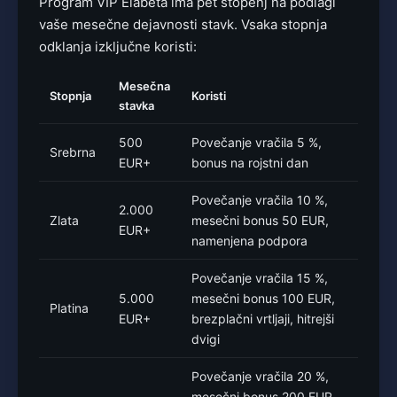
Program VIP Elabeta ima pet stopenj na podlagi
vaše mesečne dejavnosti stavk. Vsaka stopnja
odklanja izključne koristi:
Mesečna
Stopnja
Koristi
stavka
500
Povečanje vračila 5 %,
Srebrna
EUR+
bonus na rojstni dan
Povečanje vračila 10 %,
2.000
Zlata
mesečni bonus 50 EUR,
EUR+
namenjena podpora
Povečanje vračila 15 %,
5.000
mesečni bonus 100 EUR,
Platina
EUR+
brezplačni vrtljaji, hitrejši
dvigi
Povečanje vračila 20 %,
mesečni bonus 200 EUR,