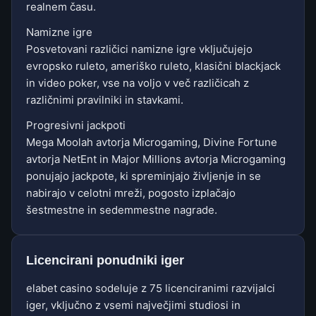
realnem času.
Namizne igre
Posvetovani različici namizne igre vključujejo
evropsko ruleto, ameriško ruleto, klasični blackjack
in video poker, vse na voljo v več različicah z
različnimi pravilniki in stavkami.
Progresivni jackpoti
Mega Moolah avtorja Microgaming, Divine Fortune
avtorja NetEnt in Major Millions avtorja Microgaming
ponujajo jackpote, ki spreminjajo življenje in se
nabirajo v celotni mreži, pogosto izplačajo
šestmestne in sedemmestne nagrade.
Licencirani ponudniki iger
elabet casino sodeluje z 75 licenciranimi razvijalci
iger, vključno z vsemi največjimi studiosi in