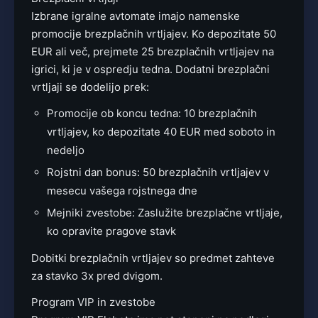
Izbrane igralne avtomate imajo namenske
promocije brezplačnih vrtljajev. Ko depozitate 50
EUR ali več, prejmete 25 brezplačnih vrtljajev na
igrici, ki je v ospredju tedna. Dodatni brezplačni
vrtljaji se dodelijo prek:
Promocije ob koncu tedna: 10 brezplačnih
vrtljajev, ko depozitate 40 EUR med soboto in
nedeljo
Rojstni dan bonus: 50 brezplačnih vrtljajev v
mesecu vašega rojstnega dne
Mejniki zvestobe: Zaslužite brezplačne vrtljaje,
ko opravite pragove stavk
Dobitki brezplačnih vrtljajev so predmet zahteve
za stavko 3x pred dvigom.
Program VIP in zvestobe