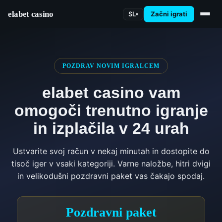
elabet casino
SL
Začni igrati
▾
Igre
Bonusi
POZDRAV NOVIM IGRALCEM
elabet casino vam
Živa igralnica
omogoči trenutno igranje
Promocije
in izplačila v 24 urah
Podpora
Ustvarite svoj račun v nekaj minutah in dostopite do
tisoč iger v vsaki kategoriji. Varne naložbe, hitri dvigi
in velikodušni pozdravni paket vas čakajo spodaj.
Pozdravni paket